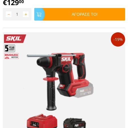
€
129
00
−
+
ΑΓΟΡΑΣΕ ΤΟ!
-19%