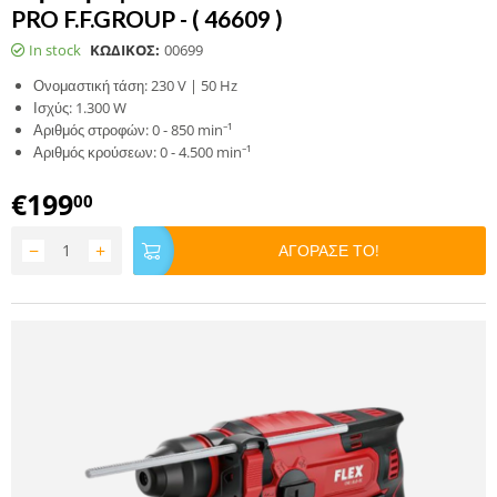
PRO F.F.GROUP - ( 46609 )
In stock
ΚΩΔΙΚΟΣ:
00699
Ονομαστική τάση: 230 V | 50 Hz
Ισχύς: 1.300 W
Αριθμός στροφών: 0 - 850 min⁻¹
Αριθμός κρούσεων: 0 - 4.500 min⁻¹
€
199
00
−
+
ΑΓΟΡΑΣΕ ΤΟ!