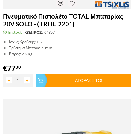
Πνευματικό Πιστολέτο TOTAL Μπαταρίας
20V SOLO - (TRHLI2201)
In stock
ΚΩΔΙΚΟΣ:
04857
Ισχύς Κρούσης: 1.5J
Τρύπημα Μπετόν: 22mm
Βάρος: 2.6 Kg
€
77
00
−
+
ΑΓΟΡΑΣΕ ΤΟ!