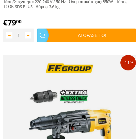
Τάση/Συχνότητα: 220-240 V / 50 Ηz - Ονομαστική ισχύς: 850W - Τύπος
ΤΣΟΚ SDS PLUS - Βάρος: 3,6 kg
€
79
00
−
+
ΑΓΟΡΑΣΕ ΤΟ!
-11%