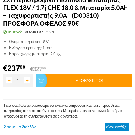
FLEX 18V / 1,7j CHE 18.0 & Μπαταρία 5.0Αh
+ Ταχυφορτιστής 9.0Α - (D00310) -
ΠΡΟΣΦΟΡΑ ΟΦΕΛΟΣ 90€
In stock
ΚΩΔΙΚΟΣ:
21626
Ονομαστική τάση: 18 V
Ενέργεια κρούσης: 1 mm
Βάρος χωρίς μπαταρία: 2,0 kg
€
237
00
€
327
00
−
+
ΑΓΟΡΑΣΕ ΤΟ!
Γεια σας! Θα μπορούσαμε να ενεργοποιήσουμε κάποιες πρόσθετες
υπηρεσίες που απαιτούν cookies; Μπορείτε πάντα να αλλάξετε ή να
αποσύρετε τη συγκατάθεσή σας αργότερα.
Άσε με να διαλέξω
είναι εντάξει