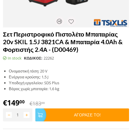
Σετ Περιστροφικό Πιστολέτο Μπαταρίας
20v SKIL 1.5J 3821CA & Μπαταρία 4.0Ah &
Φορτιστής 2.4Α - (D00469)
In stock
ΚΩΔΙΚΟΣ:
22262
Ονομαστική τάση: 20 V
Ενέργεια κρούσης: 1,5 J
Υποδοχή εργαλείου: SDS Plus
Βάρος χωρίς μπαταρία: 1,6 kg
€
149
00
€
183
00
−
+
ΑΓΟΡΑΣΕ ΤΟ!