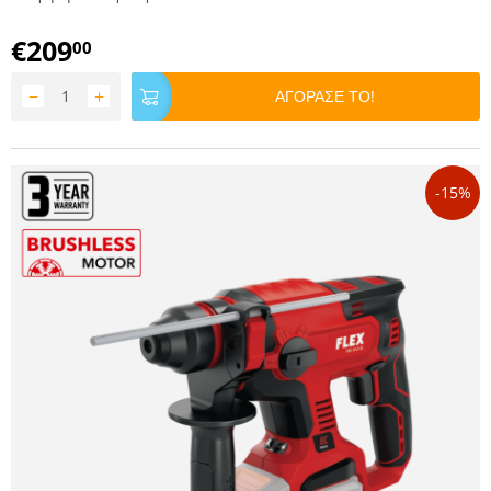
€
209
00
−
+
ΑΓΟΡΑΣΕ ΤΟ!
-15%