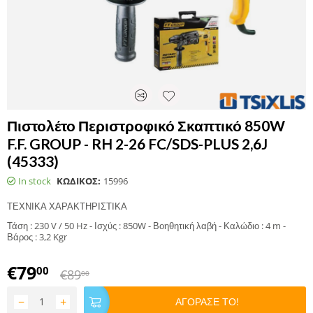
Πιστολέτο Περιστροφικό Σκαπτικό 850W
F.F. GROUP - RH 2-26 FC/SDS-PLUS 2,6J
(45333)
In stock
ΚΩΔΙΚΟΣ:
15996
ΤΕΧΝΙΚΑ ΧΑΡΑΚΤΗΡΙΣΤΙΚΑ
Τάση : 230 V / 50 Hz - Ισχύς : 850W - Βοηθητική λαβή - Καλώδιο : 4 m -
Βάρος : 3,2 Kgr
€
79
00
€
89
00
−
+
ΑΓΟΡΑΣΕ ΤΟ!