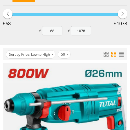
‎€
68
‎€
1078
€
–
€
Sort by Price: Low to High
50