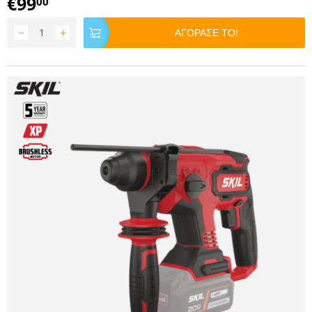
€
99
00
−
+
ΑΓΟΡΑΣΕ ΤΟ!