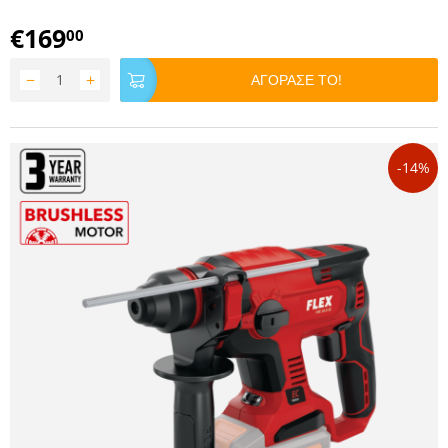
€
169
00
−
+
ΑΓΟΡΑΣΕ ΤΟ!
-14%