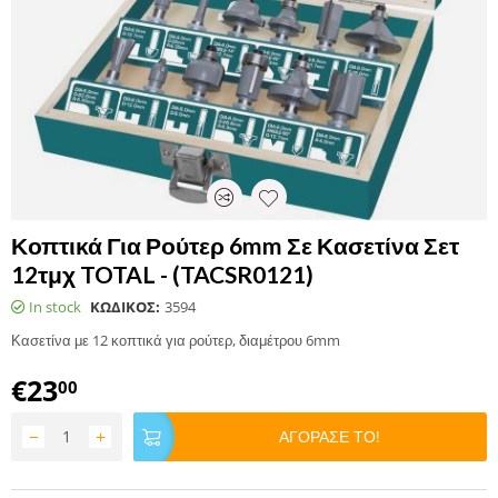
Κοπτικά Για Ρούτερ 6mm Σε Κασετίνα Σετ
12τμχ TOTAL - (TACSR0121)
In stock
ΚΩΔΙΚΟΣ:
3594
Κασετίνα με 12 κοπτικά για ρούτερ, διαμέτρου 6mm
€
23
00
−
+
ΑΓΟΡΑΣΕ ΤΟ!