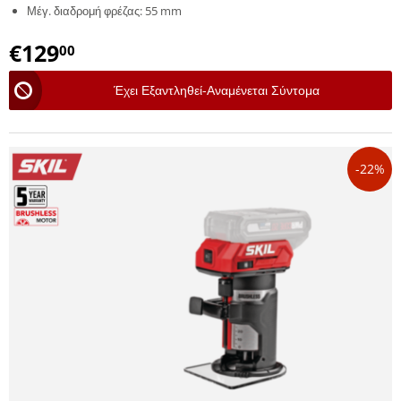
Μέγ. διαδρομή φρέζας: 55 mm
€
129
00
Έχει Εξαντληθεί-Αναμένεται Σύντομα
-22%