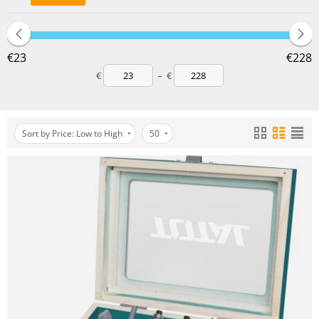
‎€
23
‎€
228
€
–
€
Sort by Price: Low to High
50