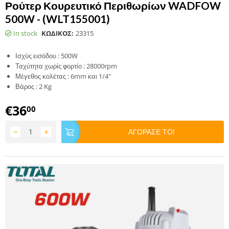
Ρούτερ Κουρευτικό Περιθωρίων WADFOW
500W - (WLT155001)
In stock
ΚΩΔΙΚΟΣ:
23315
Ισχύς εισόδου : 500W
Ταχύτητα χωρίς φορτίο : 28000rpm
Μέγεθος κολέτας : 6mm και 1/4"
Βάρος : 2 Kg
€
36
00
−
+
ΑΓΟΡΑΣΕ ΤΟ!