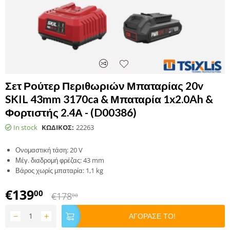
Σετ Ρούτερ Περιθωριών Μπαταρίας 20v
SKIL 43mm 3170ca & Μπαταρία 1x2.0Ah &
Φορτιστής 2.4Α - (D00386)
In stock
ΚΩΔΙΚΟΣ:
22263
Ονομαστική τάση: 20 V
Μέγ. διαδρομή φρέζας: 43 mm
Βάρος χωρίς μπαταρία: 1,1 kg
€
139
00
€
178
00
−
+
ΑΓΟΡΑΣΕ ΤΟ!