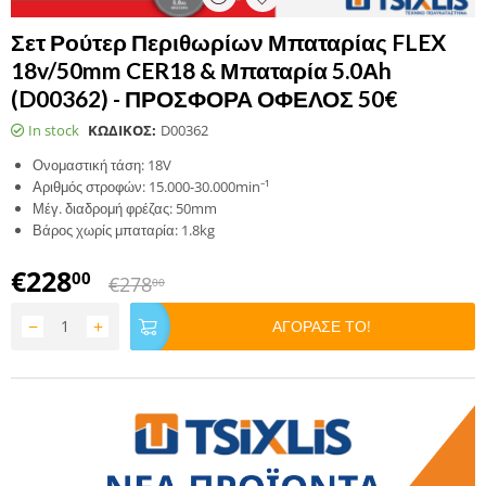
Σετ Ρούτερ Περιθωρίων Μπαταρίας FLEX
18v/50mm CER18 & Μπαταρία 5.0Αh
(D00362) - ΠΡΟΣΦΟΡΑ ΟΦΕΛΟΣ 50€
In stock
ΚΩΔΙΚΟΣ:
D00362
Ονομαστική τάση: 18V
Αριθμός στροφών: 15.000-30.000min⁻¹
Μέγ. διαδρομή φρέζας: 50mm
Βάρος χωρίς μπαταρία: 1.8kg
€
228
00
€
278
00
−
+
ΑΓΟΡΑΣΕ ΤΟ!