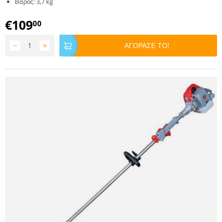
Βάρος: 3,7 kg
€
109
00
−
+
ΑΓΟΡΑΣΕ ΤΟ!