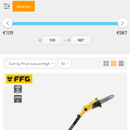
Κόστος
‎€
109
‎€
987
€
–
€
Sort by Price: Low to High
50