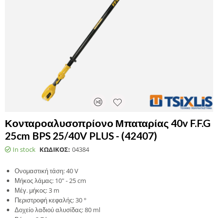
Κονταροαλυσοπρίονο Μπαταρίας 40v F.F.G
25cm BPS 25/40V PLUS - (42407)
In stock
ΚΩΔΙΚΟΣ:
04384
Ονομαστική τάση: 40 V
Μήκος λάμας: 10" - 25 cm
Μέγ. μήκος: 3 m
Περιστροφή κεφαλής: 30 °
Δοχείο λαδιού αλυσίδας: 80 ml