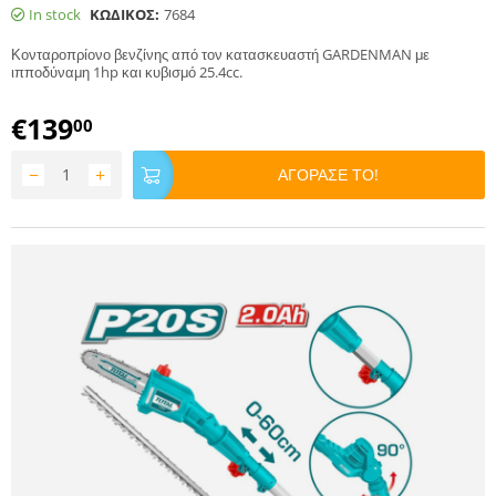
In stock
ΚΩΔΙΚΟΣ:
7684
Κονταροπρίονο βενζίνης από τον κατασκευαστή GARDENMAN με
ιπποδύναμη 1hp και κυβισμό 25.4cc.
€
139
00
−
+
ΑΓΟΡΑΣΕ ΤΟ!