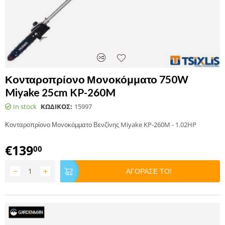
Κονταροπρίονο Μονοκόμματο 750W
Miyake 25cm KP-260M
In stock
ΚΩΔΙΚΟΣ:
15997
Κονταροπρίονο Μονοκόμματο Βενζίνης Miyake KP-260M - 1.02HP
€
139
00
−
+
ΑΓΟΡΑΣΕ ΤΟ!