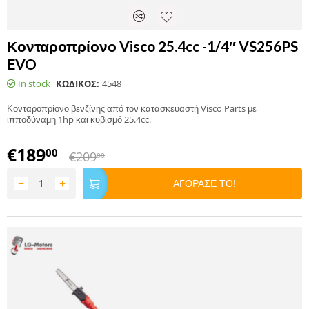
Κονταροπρίονο Visco 25.4cc -1/4″ VS256PS
EVO
In stock
ΚΩΔΙΚΟΣ:
4548
Κονταροπρίονο βενζίνης από τον κατασκευαστή Visco Parts με
ιπποδύναμη 1hp και κυβισμό 25.4cc.
€
189
00
€
209
00
−
+
ΑΓΟΡΑΣΕ ΤΟ!