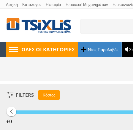
Αρχική
Κατάλογος
Η εταιρία
Επισκευή Μηχανημάτων
Επικοινωνί
ΟΛΕΣ ΟΙ ΚΑΤΗΓΟΡΊΕΣ
Νέες Παραλαβές
Σ
FILTERS
Κόστος
‎€
0