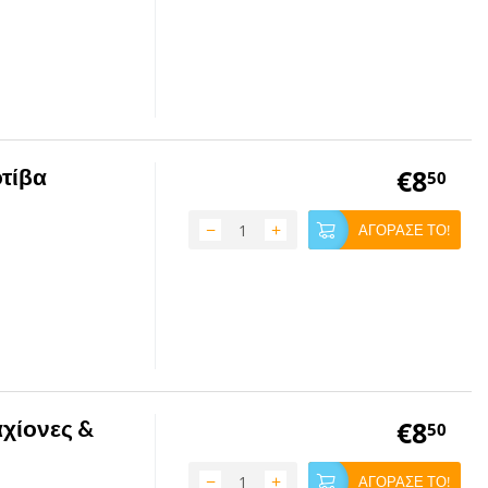
τίβα
€
8
50
−
+
ΑΓΟΡΑΣΕ ΤΟ!
χίονες &
€
8
50
−
+
ΑΓΟΡΑΣΕ ΤΟ!