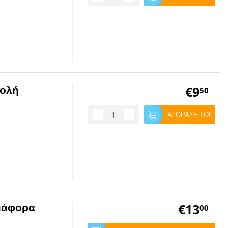
τολή
€
9
50
−
+
ΑΓΟΡΑΣΕ ΤΟ!
διάφορα
€
13
00