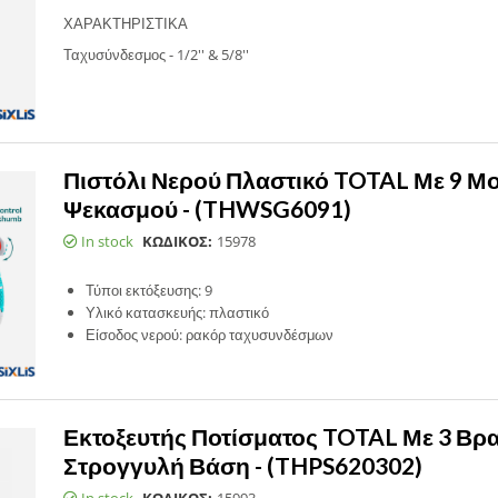
ΧΑΡΑΚΤΗΡΙΣΤΙΚΑ
Ταχυσύνδεσμος - 1/2'' & 5/8''
Πιστόλι Νερού Πλαστικό TOTAL Με 9 Μο
Ψεκασμού - (THWSG6091)
In stock
ΚΩΔΙΚΟΣ:
15978
Τύποι εκτόξευσης: 9
Υλικό κατασκευής: πλαστικό
Είσοδος νερού: ρακόρ ταχυσυνδέσμων
Εκτοξευτής Ποτίσματος TOTAL Με 3 Βρα
Στρογγυλή Βάση - (THPS620302)