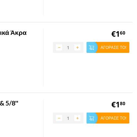
ικά Άκρα
€
1
60
−
+
ΑΓΟΡΑΣΕ ΤΟ!
 5/8''
€
1
80
−
+
ΑΓΟΡΑΣΕ ΤΟ!