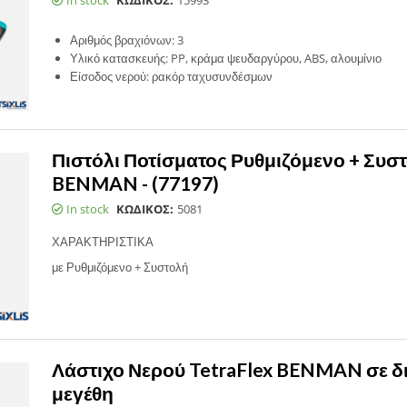
In stock
ΚΩΔΙΚΟΣ:
15993
Αριθμός βραχιόνων: 3
Υλικό κατασκευής: PP, κράμα ψευδαργύρου, ABS, αλουμίνιο
Είσοδος νερού: ρακόρ ταχυσυνδέσμων
Πιστόλι Ποτίσματος Ρυθμιζόμενο + Συσ
BENMAN - (77197)
In stock
ΚΩΔΙΚΟΣ:
5081
ΧΑΡΑΚΤΗΡΙΣΤΙΚΑ
με Ρυθμιζόμενο + Συστολή
Λάστιχο Νερού TetraFlex BENMAN σε 
μεγέθη