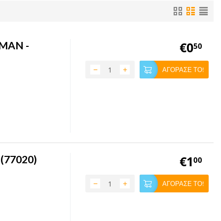
NMAN -
€
0
50
−
+
ΑΓΟΡΑΣΕ ΤΟ!
(77020)
€
1
00
−
+
ΑΓΟΡΑΣΕ ΤΟ!