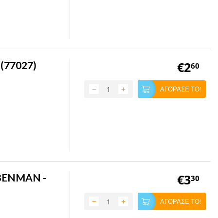
(77027)
€
2
60
−
+
ΑΓΟΡΑΣΕ ΤΟ!
 BENMAN -
€
3
30
−
+
ΑΓΟΡΑΣΕ ΤΟ!