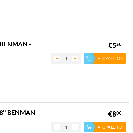
' BENMAN -
€
5
50
−
+
ΑΓΟΡΑΣΕ ΤΟ!
/8'' BENMAN -
€
8
00
−
+
ΑΓΟΡΑΣΕ ΤΟ!