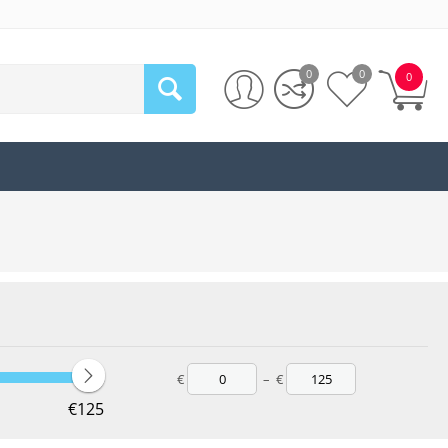
0
0
0
€
–
€
‎€
125