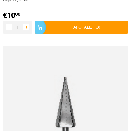
Μέγεθος: 8mm
€
10
00
−
+
ΑΓΟΡΑΣΕ ΤΟ!