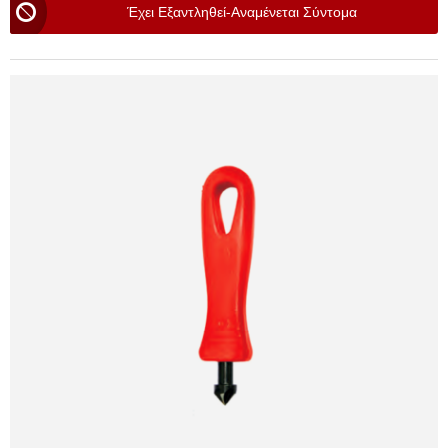
Έχει Εξαντληθεί-Αναμένεται Σύντομα