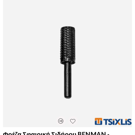
Φρέζα Σφαιρική Σιδήρου BENMAN -