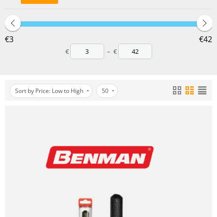
‎€
3
‎€
42
€
–
€
Sort by Price: Low to High
50