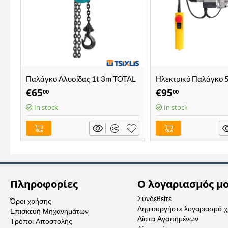
Παλάγκο Αλυσίδας 1t 3m TOTAL
Ηλεκτρικό Παλάγκο
- (THT1611)
125/250kg EXPRESS 
€
65
€
95
00
00
In stock
In stock
Πληροφορίες
Ο λογαριασμός μ
Συνδεθείτε
Όροι χρήσης
Δημιουργήστε λογαριασμό 
Επισκευή Μηχανημάτων
Λίστα Αγαπημένων
Τρόποι Αποστολής