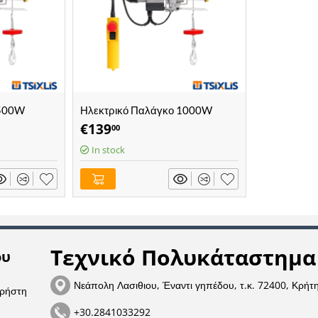
 500W
Ηλεκτρικό Παλάγκο 1000W
- (63020)
200/400kg EXPRESS - (63022)
€
139
00
In stock
Τεχνικό Πολυκάταστημα 
ου
Νεάπολη Λασιθιου, Έναντι γηπέδου, τ.κ. 72400, Κρήτ
χρήστη
+30.2841033292