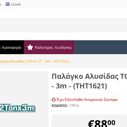
α
Greek
ε προσφορά
Καλύτερες πωλήσεις
άγκο Αλυσίδας TOTAL 2Τ - 3m - (THT1621)
Παλάγκο Αλυσίδας T
- 3m - (THT1621)
Έχει Εξαντληθεί-Αναμένεται Σύντομα
ΚΩΔΙΚΟΣ:
17913
€
88
00