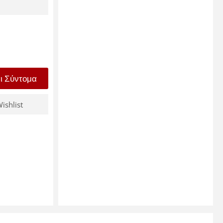
ι Σύντομα
ishlist