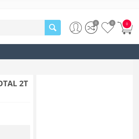
0
0
0
OTAL 2Τ