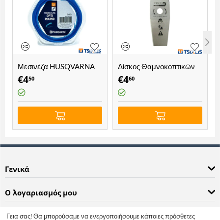
Μεσινέζα HUSQVARNA
Δίσκος Θαμνοκοπτικών
1.5mm x 15mm Μπλε
Ρόμβος VISCO -
€
4
€
4
50
60
Opti Round
(305x25.4x1.8-2Δ)
Γενικά
Ο λογαριασμός μου
Πληροφορίες
Γεια σας! Θα μπορούσαμε να ενεργοποιήσουμε κάποιες πρόσθετες