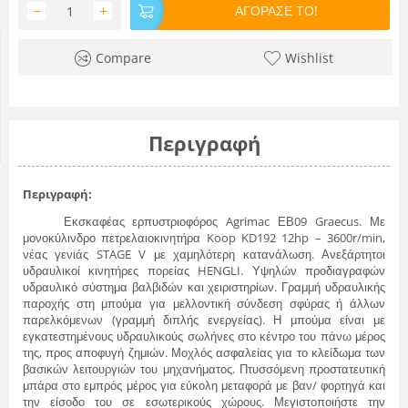
−
+
ΑΓΟΡΑΣΕ ΤΟ!
Compare
Wishlist
Περιγραφή
Περιγραφή:
Εκσκαφέας ερπυστριοφόρος Agrimac ΕΒ09 Graecus. Με
μονοκύλινδρο πετρελαιοκινητήρα Koop KD192 12hp – 3600r/min,
νέας γενιάς STAGE V με χαμηλότερη κατανάλωση. Ανεξάρτητοι
υδραυλικοί κινητήρες πορείας HENGLI. Υψηλών προδιαγραφών
υδραυλικό σύστημα βαλβιδών και χειριστηρίων. Γραμμή υδραυλικής
παροχής στη μπούμα για μελλοντική σύνδεση σφύρας ή άλλων
παρελκόμενων (γραμμή διπλής ενεργείας). Η μπούμα είναι με
εγκατεστημένους υδραυλικούς σωλήνες στο κέντρο του πάνω μέρος
της, προς αποφυγή ζημιών. Μοχλός ασφαλείας για το κλείδωμα των
βασικών λειτουργιών του μηχανήματος. Πτυσσόμενη προστατευτική
μπάρα στο εμπρός μέρος για εύκολη μεταφορά με βαν/ φορτηγά και
την είσοδο του σε εσωτερικούς χώρους. Μεγιστοποιήστε την