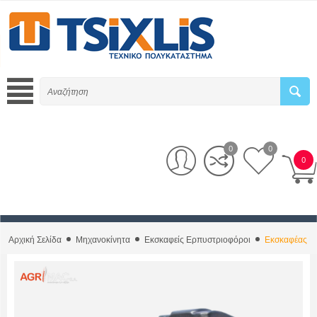
0
0
0
Αρχική Σελίδα
Μηχανοκίνητα
Εκσκαφείς Ερπυστριοφόροι
Εκσκαφέας Ε