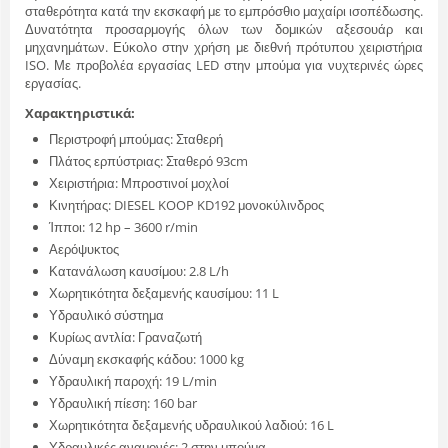
σταθερότητα κατά την εκσκαφή με το εμπρόσθιο μαχαίρι ισοπέδωσης.
Δυνατότητα προσαρμογής όλων των δομικών αξεσουάρ και
μηχανημάτων. Εύκολο στην χρήση με διεθνή πρότυπου χειριστήρια
ISO. Με προβολέα εργασίας LED στην μπούμα για νυχτερινές ώρες
εργασίας.
Χαρακτηριστικά:
Περιστροφή μπούμας: Σταθερή
Πλάτος ερπύστριας: Σταθερό 93cm
Χειριστήρια: Μπροστινοί μοχλοί
Κινητήρας: DIESEL KOOP KD192 μονοκύλινδρος
Ίπποι: 12 hp – 3600 r/min
Αερόψυκτος
Κατανάλωση καυσίμου: 2.8 L/h
Χωρητικότητα δεξαμενής καυσίμου: 11 L
Υδραυλικό σύστημα
Κυρίως αντλία: Γραναζωτή
Δύναμη εκσκαφής κάδου: 1000 kg
Υδραυλική παροχή: 19 L/min
Υδραυλική πίεση: 160 bar
Χωρητικότητα δεξαμενής υδραυλικού λαδιού: 16 L
Υδραυλικές αναμονές: 2 στην μπούμα