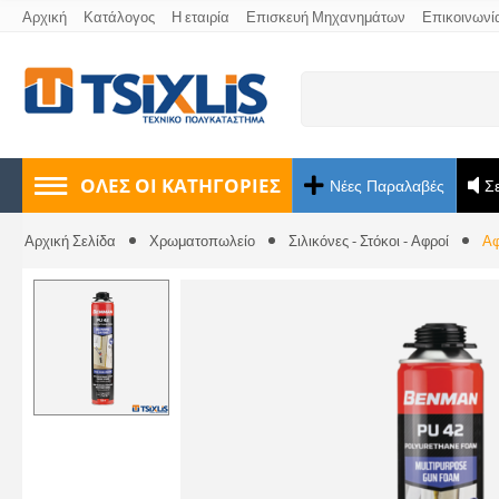
Αρχική
Κατάλογος
Η εταιρία
Επισκευή Μηχανημάτων
Επικοινωνί
ΟΛΕΣ ΟΙ ΚΑΤΗΓΟΡΊΕΣ
Νέες Παραλαβές
Σ
Αρχική Σελίδα
Χρωματοπωλείο
Σιλικόνες - Στόκοι - Αφροί
Αφ