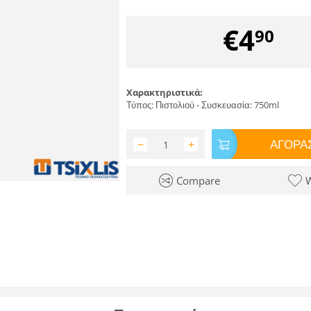
€
4
90
Χαρακτηριστικά:
Τύπος: Πιστολιού - Συσκευασία: 750ml
ΑΓΟΡΑΣ
−
+
Compare
W