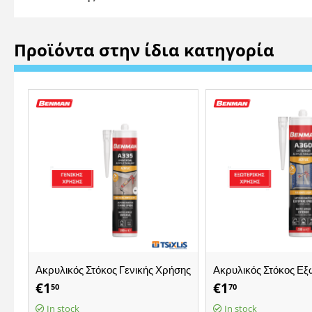
Προϊόντα στην ίδια κατηγορία
Ακρυλικός Στόκος Γενικής Χρήσης
Ακρυλικός Στόκος Εξ
A335 280ml BENMAN Λευκός -
Χρήσης A360 280m
€
1
€
1
50
70
(73184)
Λευκός - (73185)
In stock
In stock