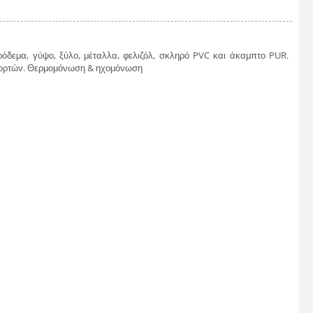
εμα, γύψο, ξύλο, μέταλλα, φελιζόλ, σκληρό PVC και άκαμπτο PUR.
 πορτών. Θερμομόνωση & ηχομόνωση