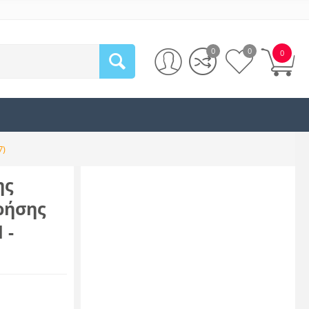
0
0
0
7)
ης
ρήσης
 -